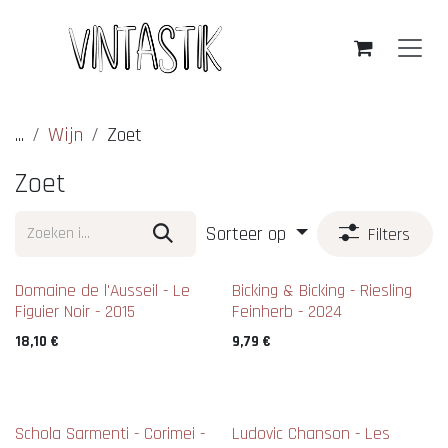
Overslaan naar inhoud
...
Wijn
Zoet
Zoet
Sorteer op
Filters
Nieuw !
Domaine de l'Ausseil - Le
Bicking & Bicking - Riesling
Figuier Noir - 2015
Feinherb - 2024
18,10
€
9,79
€
Schola Sarmenti - Corimei -
Ludovic Chanson - Les