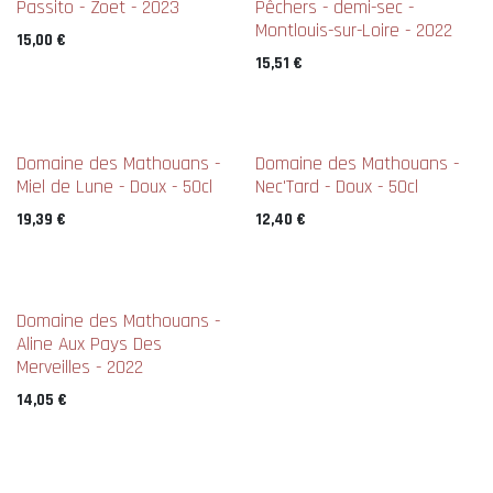
Passito - Zoet - 2023
Pêchers - demi-sec -
Montlouis-sur-Loire - 2022
15,00
€
15,51
€
Domaine des Mathouans -
Domaine des Mathouans -
Miel de Lune - Doux - 50cl
Nec'Tard - Doux - 50cl
19,39
€
12,40
€
Domaine des Mathouans -
Aline Aux Pays Des
Merveilles - 2022
14,05
€