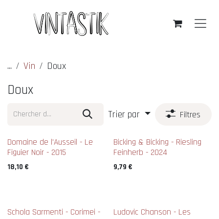
Se rendre au contenu
...
Vin
Doux
Doux
Trier par
Filtres
Nouveau !
Domaine de l'Ausseil - Le
Bicking & Bicking - Riesling
Figuier Noir - 2015
Feinherb - 2024
18,10
€
9,79
€
Schola Sarmenti - Corimei -
Ludovic Chanson - Les