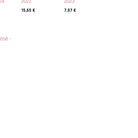
24
2022
2023
15,65
€
7,97
€
Rosé -