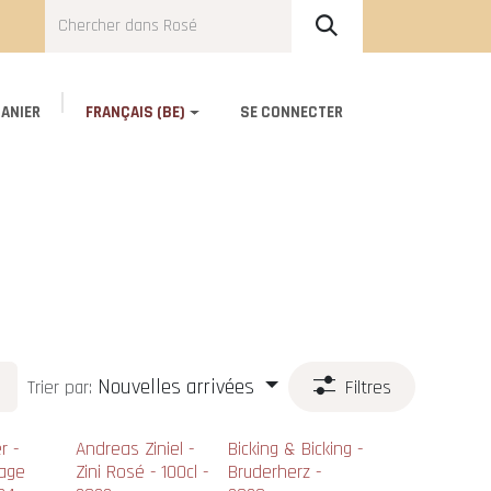
ANIER
FRANÇAIS (BE)
SE CONNECTER
Blog
About Us
Contact
Nouvelles arrivées
Trier par:
Filtres
r -
Andreas Ziniel -
Bicking & Bicking -
lage
Zini Rosé - 100cl -
Bruderherz -