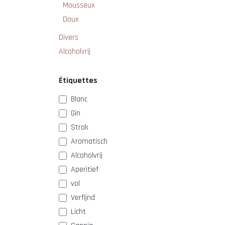
Mousseux
Doux
Divers
Alcoholvrij
Étiquettes
Blanc
Gin
Strak
Aromatisch
Alcoholvrij
Aperitief
vol
Verfijnd
Licht