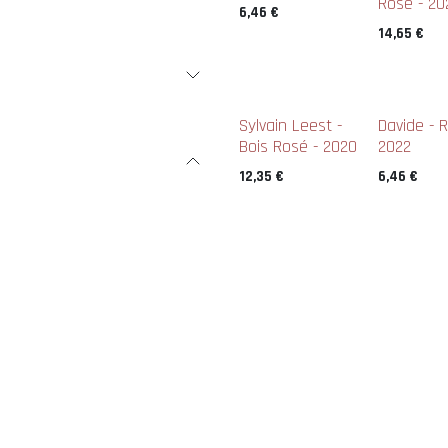
Rosé - 20
6,46
€
14,65
€
Sylvain Leest -
Davide - 
Bois Rosé - 2020
2022
12,35
€
6,46
€