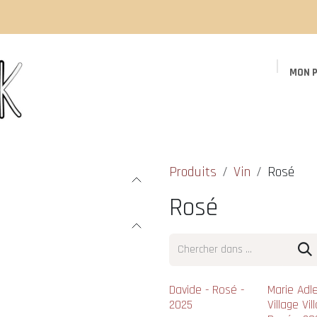
MON P
Page d'accueil
Boutique
Événements
Produits
Vin
Rosé
Rosé
Nouveau !
Davide - Rosé -
Marie Adle
2025
Village Vil