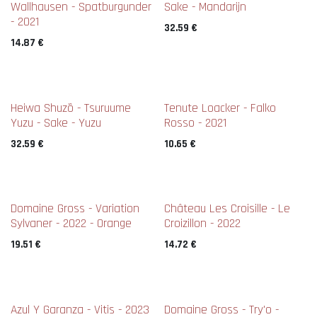
Wallhausen - Spatburgunder
Sake - Mandarijn
- 2021
32.59
€
14.87
€
Heiwa Shuzõ - Tsuruume
Tenute Loacker - Falko
Yuzu - Sake - Yuzu
Rosso - 2021
32.59
€
10.65
€
New !
Domaine Gross - Variation
Château Les Croisille - Le
Sylvaner - 2022 - Orange
Croizillon - 2022
19.51
€
14.72
€
Azul Y Garanza - Vitis - 2023
Domaine Gross - Try'o -