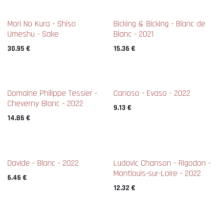
Mori No Kura - Shiso
Bicking & Bicking - Blanc de
Umeshu - Sake
Blanc - 2021
30.95
€
15.36
€
Domaine Philippe Tessier -
Canoso - Evaso - 2022
Cheverny Blanc - 2022
9.13
€
14.86
€
Davide - Blanc - 2022
Ludovic Chanson - Rigodon -
Montlouis-sur-Loire - 2022
6.46
€
12.32
€