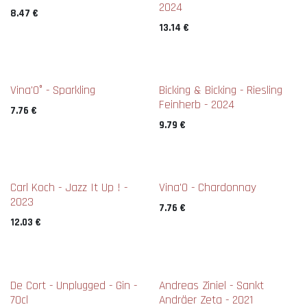
2024
8.47
€
13.14
€
Vina'0° - Sparkling
Bicking & Bicking - Riesling
Feinherb - 2024
7.76
€
9.79
€
Carl Koch - Jazz It Up ! -
Vina'0 - Chardonnay
2023
7.76
€
12.03
€
De Cort - Unplugged - Gin -
Andreas Ziniel - Sankt
70cl
Andräer Zeta - 2021