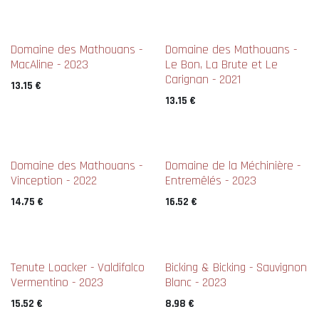
Domaine des Mathouans -
Domaine des Mathouans -
MacAline - 2023
Le Bon, La Brute et Le
Carignan - 2021
13.15
€
13.15
€
Domaine des Mathouans -
Domaine de la Méchinière -
Vinception - 2022
Entremêlés - 2023
14.75
€
16.52
€
Tenute Loacker - Valdifalco
Bicking & Bicking - Sauvignon
Vermentino - 2023
Blanc - 2023
15.52
€
8.98
€