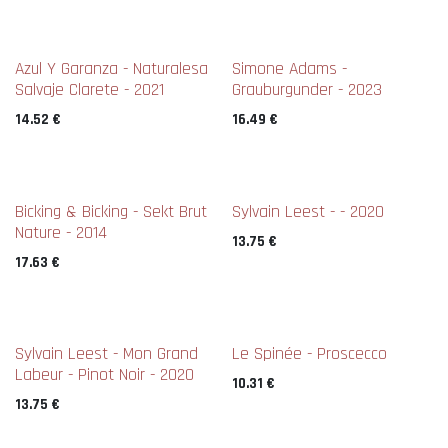
Azul Y Garanza - Naturalesa
Simone Adams -
Salvaje Clarete - 2021
Grauburgunder - 2023
14.52
€
16.49
€
Bicking & Bicking - Sekt Brut
Sylvain Leest - - 2020
Nature - 2014
13.75
€
17.63
€
Sylvain Leest - Mon Grand
Le Spinée - Proscecco
Labeur - Pinot Noir - 2020
10.31
€
13.75
€