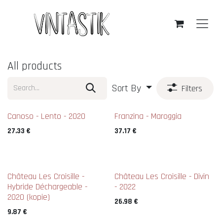
Skip to Content
All products
Sort By
Filters
New !
New !
Canoso - Lento - 2020
Franzina - Maroggia
27.33
€
37.17
€
Château Les Croisille -
Château Les Croisille - Divin
Hybride Déchargeable -
- 2022
2020 (kopie)
26.98
€
9.87
€