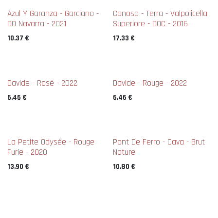
New !
New !
Azul Y Garanza - Garciano -
Canoso - Terra - Valpolicella
DO Navarra - 2021
Superiore - DOC - 2016
10.37
€
17.33
€
Davide - Rosé - 2022
Davide - Rouge - 2022
6.46
€
6.46
€
La Petite Odysée - Rouge
Pont De Ferro - Cava - Brut
Furie - 2020
Nature
13.90
€
10.80
€