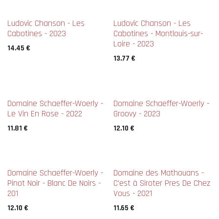
Ludovic Chanson - Les
Ludovic Chanson - Les
Cabotines - 2023
Cabotines - Montlouis-sur-
Loire - 2023
14.45
€
13.77
€
Domaine Schaeffer-Woerly -
Domaine Schaeffer-Woerly -
Le Vin En Rose - 2022
Groovy - 2023
11.81
€
12.10
€
Domaine Schaeffer-Woerly -
Domaine des Mathouans -
Pinot Noir - Blanc De Noirs -
C'est à Siroter Pres De Chez
201
Vous - 2021
12.10
€
11.65
€