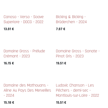
Canoso - Verso - Soave
Bicking & Bicking -
Superiore - DOCG - 2022
Brüderchen - 2024
13.91
€
7.97
€
Domaine Gross - Prélude
Domaine Gross - Sonate -
Crémant - 2023
Pinot Gris - 2023
16.15
€
19.51
€
Domaine des Mathouans -
Ludovic Chanson - Les
Aline Au Pays Des Merveilles
Pêchers - demi-sec -
- 2024
Montlouis-sur-Loire - 2022
15.18
€
15.51
€