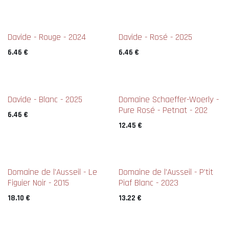
Davide - Rouge - 2024
Davide - Rosé - 2025
6.46
€
6.46
€
Davide - Blanc - 2025
Domaine Schaeffer-Woerly -
Pure Rosé - Petnat - 202
6.46
€
12.45
€
New !
New !
Domaine de l'Ausseil - Le
Domaine de l'Ausseil - P'tit
Figuier Noir - 2015
Piaf Blanc - 2023
18.10
€
13.22
€