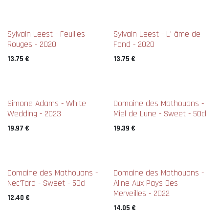
Sylvain Leest - Feuilles
Sylvain Leest - L' âme de
Rouges - 2020
Fond - 2020
13.75
€
13.75
€
Simone Adams - White
Domaine des Mathouans -
Wedding - 2023
Miel de Lune - Sweet - 50cl
19.97
€
19.39
€
Domaine des Mathouans -
Domaine des Mathouans -
Nec'Tard - Sweet - 50cl
Aline Aux Pays Des
Merveilles - 2022
12.40
€
14.05
€