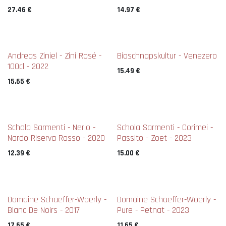
27.46
€
14.97
€
Andreas Ziniel - Zini Rosé -
Bioschnapskultur - Venezero
100cl - 2022
15.49
€
15.65
€
Schola Sarmenti - Nerio -
Schola Sarmenti - Corimei -
Nardo Riserva Rosso - 2020
Passito - Zoet - 2023
12.39
€
15.00
€
New !
Domaine Schaeffer-Woerly -
Domaine Schaeffer-Woerly -
Blanc De Noirs - 2017
Pure - Petnat - 2023
17.65
€
11.65
€