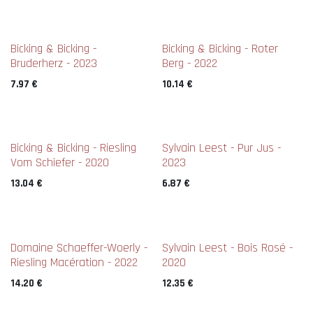
Bicking & Bicking -
Bicking & Bicking - Roter
Bruderherz - 2023
Berg - 2022
7.97
€
10.14
€
Bicking & Bicking - Riesling
Sylvain Leest - Pur Jus -
Vom Schiefer - 2020
2023
13.04
€
6.87
€
Domaine Schaeffer-Woerly -
Sylvain Leest - Bois Rosé -
Riesling Macération - 2022
2020
14.20
€
12.35
€