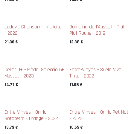
New !
New !
Ludovic Chanson - Implicite
Domaine de l'Ausseil - P'tit
- 2022
Piaf Rouge - 2019
21.30
€
12.38
€
Celler 9+ - Mèdol Selecció 6E
Entre-Vinyes - Suelo Vivo
Muscat - 2023
Tinto - 2022
14.77
€
11.08
€
Entre-Vinyes - Oniric
Entre-Vinyes - Oniric Pet-Nat
Sotaterra - Orange - 2022
- 2022
13.79
€
10.65
€