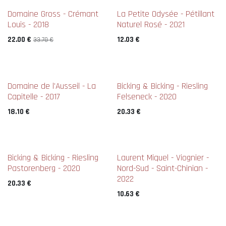
Domaine Gross - Crémant
La Petite Odysée - Pétillant
Louis - 2018
Naturel Rosé - 2021
22.00
€
12.03
€
33.70
€
New !
Domaine de l'Ausseil - La
Bicking & Bicking - Riesling
Capitelle - 2017
Felseneck - 2020
18.10
€
20.33
€
Bicking & Bicking - Riesling
Laurent Miquel - Viognier -
Pastorenberg - 2020
Nord-Sud - Saint-Chinian -
2022
20.33
€
10.63
€