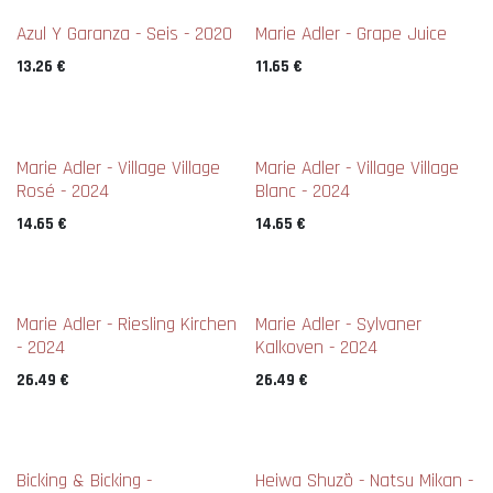
New !
New !
Azul Y Garanza - Seis - 2020
Marie Adler - Grape Juice
13.26
€
11.65
€
New !
New !
Marie Adler - Village Village
Marie Adler - Village Village
Rosé - 2024
Blanc - 2024
14.65
€
14.65
€
New !
New !
Marie Adler - Riesling Kirchen
Marie Adler - Sylvaner
- 2024
Kalkoven - 2024
26.49
€
26.49
€
New !
Bicking & Bicking -
Heiwa Shuzõ - Natsu Mikan -