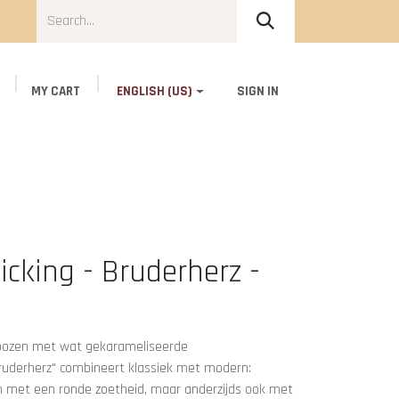
MY CART
ENGLISH (US)
SIGN IN
t Us
Contact
icking - Bruderherz -
bozen met wat gekarameliseerde
ruderherz" combineert klassiek met modern:
 en met een ronde zoetheid, maar anderzijds ook met