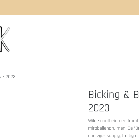
Home
Shop
Events
Blog
Abou
rz - 2023
Bicking & B
2023
Wilde aardbeien en fram
mirabellenpruimen. De "B
enerzijds sappig, fruitig