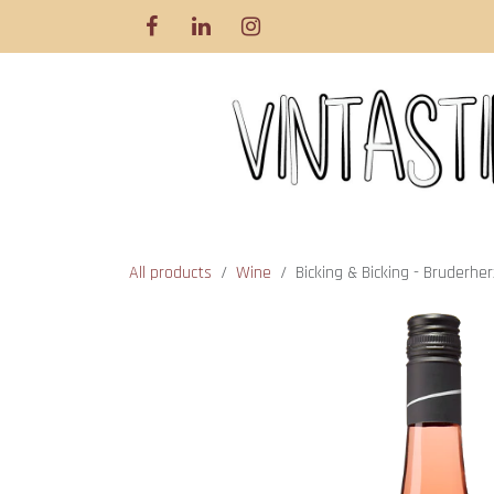
Skip to Content
All products
Wine
Bicking & Bicking - Bruderhe