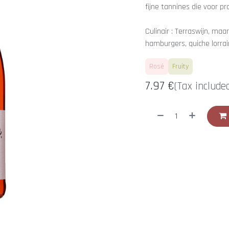
fijne tannines die voor pro
Culinair : Terraswijn, ma
hamburgers, quiche lorrai
Rosé
Fruity
7.97
€
(Tax include