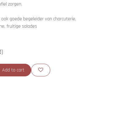
fiel zorgen.
ar ook goede begeleider van charcuterie,
ne, fruitige salades
d)
Add to cart