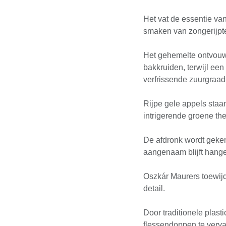
Het vat de essentie va
smaken van zongerijpt
Het gehemelte ontvouw
bakkruiden, terwijl ee
verfrissende zuurgraa
Rijpe gele appels staa
intrigerende groene th
De afdronk wordt geken
aangenaam blijft hang
Oszkár Maurers toewijd
detail.
Door traditionele plast
flessendoppen te verva