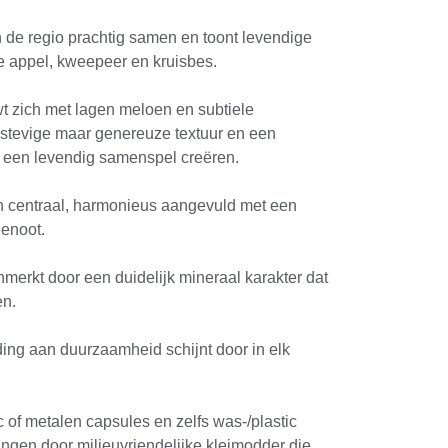
n de regio prachtig samen en toont levendige
e appel, kweepeer en kruisbes.
t zich met lagen meloen en subtiele
n stevige maar genereuze textuur en een
d een levendig samenspel creëren.
n ​​centraal, harmonieus aangevuld met een
eenoot.
merkt door een duidelijk mineraal karakter dat
en.
ing aan duurzaamheid schijnt door in elk
ic of metalen capsules en zelfs was-/plastic
ngen door milieuvriendelijke kleimodder die