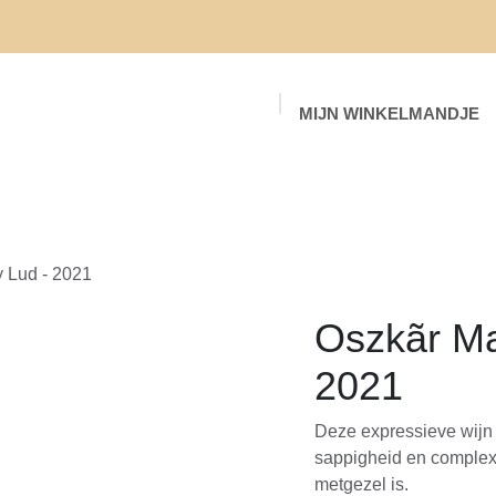
MIJN WINKELMANDJE
Startpagina
Shop
Events
Blog
y Lud - 2021
Oszkãr Ma
2021
Deze expressieve wijn i
sappigheid en complexi
metgezel is.