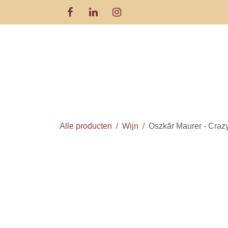
Overslaan naar inhoud
Alle producten
Wijn
Oszkãr Maurer - Craz