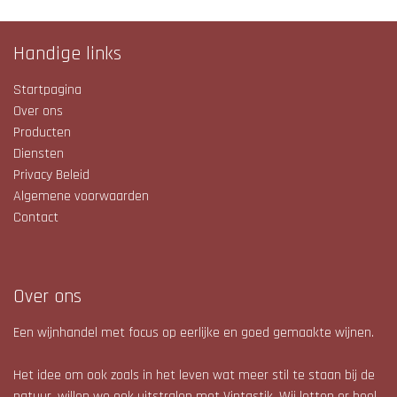
Handige links
Startpagina
Over ons
Producten
Diensten
Privacy Beleid
Algemene voorwaarden
Contact
Over ons
Een wijnhandel met focus op eerlijke en goed gemaakte wijnen.
Het idee om ook zoals in het leven wat meer stil te staan bij de
natuur, willen we ook uitstralen met Vintastik. Wij letten er heel