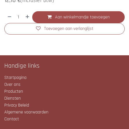
12,10
€
(Inclusief btw)
Aan winkelmandje toevoegen
Toevoegen aan verlanglijst
Handige links
Startpagina
Over ons
Producten
Diensten
Privacy Beleid
Algemene voorwaarden
Contact