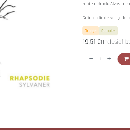
zoute afdronk. Alvast ee
Culinair : lichte verfijnd
Orange
Complex
19,51
€
(Inclusief b