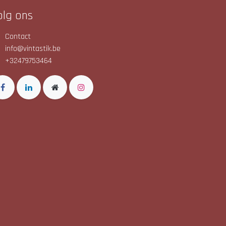
olg ons
Contact
info@vintastik.be
+32479753464