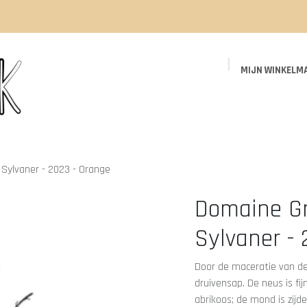
MIJN WINKELM
Startpagina
Shop
Events
Blog
 Sylvaner - 2023 - Orange
Domaine Gr
Sylvaner -
Door de maceratie van de 
druivensap. De neus is fi
abrikoos; de mond is zijd