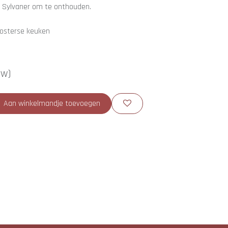
n Sylvaner om te onthouden.
e oosterse keuken
tw)
Aan winkelmandje toevoegen