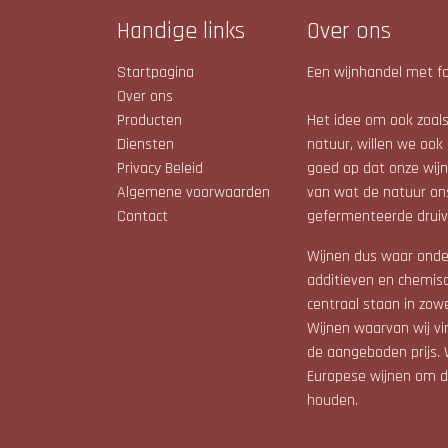
Handige links
Over ons
Startpagina
Een wijnhandel met fo
Over ons
Producten
Het idee om ook zoals 
Diensten
natuur, willen we ook 
Privacy Beleid
goed op dat onze wijne
Algemene voorwaarden
van wat de natuur on
Contact
gefermenteerde druiv
Wijnen dus waar onde
additieven en chemis
centraal staan in zow
Wijnen waarvan wij vin
de aangeboden prijs. 
Europese wijnen om de
houden.