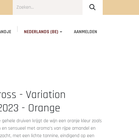
ANDJE
NEDERLANDS (BE)
AANMELDEN
Over ons
Contact
oss - Variation
 2023 - Orange
gehele druiven krijgt de wijn een oranje kleur zoals
jn en sensueel met aroma's van rijpe amandel en
ezacht, met een lichte tannine, eindigend op een