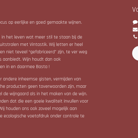
V
cus op eerlijke en goed gemaakte wijnen.
in het leven wat meer stil te staan bij de
uitstralen met Vintastik. Wij letten er heel
n niet teveel “gefabriceerd” zijn, te ver weg
s aanbiedt. Wijn houdt dan ook
en in en daarmee Basta !
r andere inheemse gisten, vermijden van
che producten geen toverwoorden zijn, maar
el de wijngaard als in het maken van de wijn.
den dat die een goeie kwaliteit invullen voor
Wij houden ons ook zoveel mogelijk aan
 ecologische voetafdruk onder controle te