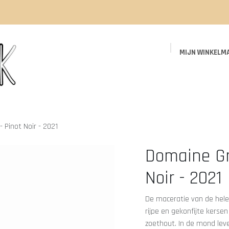
MIJN WINKELM
Startpagina
Shop
Events
Blog
 Pinot Noir - 2021
Domaine Gr
Noir - 2021
De maceratie van de hele 
rijpe en gekonfijte kerse
zoethout. In de mond lev