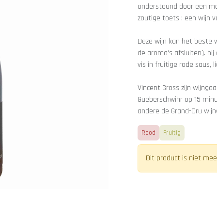
ondersteund door een moo
zoutige toets : een wijn 
Deze wijn kan het beste 
de aroma's afsluiten). hij
vis in fruitige rode saus, l
Vincent Gross zijn wijnga
Gueberschwihr op 15 minu
andere de Grand-Cru wijn
Rood
Fruitig
Dit product is niet mee