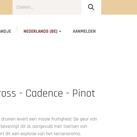
ANDJE
NEDERLANDS (BE)
AANMELDEN
Over ons
Contact
oss - Cadence - Pinot
druiven levert een mooie fruitigheid. De geur van
n bevestigt dit al, aangevuld met toetsen van
ert dit een explosie van het kersenaroma,