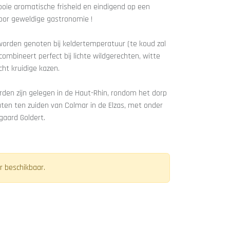
ie aromatische frisheid en eindigend op een
voor geweldige gastronomie !
worden genoten bij keldertemperatuur (te koud zal
 combineert perfect bij lichte wildgerechten, witte
icht kruidige kazen.
arden zijn gelegen in de Haut-Rhin, rondom het dorp
ten ten zuiden van Colmar in de Elzas, met onder
gaard Goldert.
r beschikbaar.