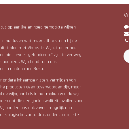
V
cus op eerlijke en goed gemaakte wijnen.
in het leven wat meer stil te staan bij de
uitstralen met Vintastik. Wij letten er heel
n niet teveel “gefabriceerd” zijn, te ver weg
s aanbiedt. Wijn houdt dan ook
en in en daarmee Basta !
r andere inheemse gisten, vermijden van
che producten geen toverwoorden zijn, maar
el de wijngaard als in het maken van de wijn.
den dat die een goeie kwaliteit invullen voor
Wij houden ons ook zoveel mogelijk aan
 ecologische voetafdruk onder controle te