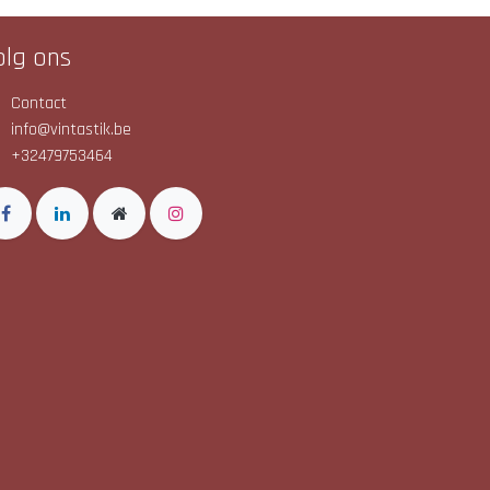
olg ons
Contact
info@vintastik.be
+32479753464