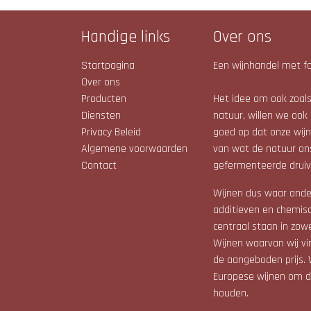
Handige links
Over ons
Startpagina
Een wijnhandel met fo
Over ons
Producten
Het idee om ook zoals 
Diensten
natuur, willen we ook 
Privacy Beleid
goed op dat onze wijne
Algemene voorwaarden
van wat de natuur on
Contact
gefermenteerde druiv
Wijnen dus waar onde
additieven en chemis
centraal staan in zow
Wijnen waarvan wij vin
de aangeboden prijs. 
Europese wijnen om de
houden.