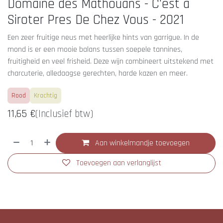
Domaine des Mathouans - C'est à
Siroter Pres De Chez Vous - 2021
Een zeer fruitige neus met heerlijke hints van garrigue. In de
mond is er een mooie balans tussen soepele tannines,
fruitigheid en veel frisheid. Deze wijn combineert uitstekend met
charcuterie, alledaagse gerechten, harde kazen en meer.
Rood
Krachtig
11,65
€
(Inclusief btw)
Aan winkelmandje toevoegen
Toevoegen aan verlanglijst