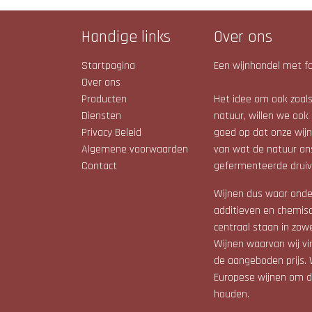
Handige links
Over ons
Startpagina
Een wijnhandel met fo
Over ons
Producten
Het idee om ook zoals 
Diensten
natuur, willen we ook 
Privacy Beleid
goed op dat onze wijne
Algemene voorwaarden
van wat de natuur on
Contact
gefermenteerde druiv
Wijnen dus waar onde
additieven en chemis
centraal staan in zow
Wijnen waarvan wij vin
de aangeboden prijs. 
Europese wijnen om de
houden.