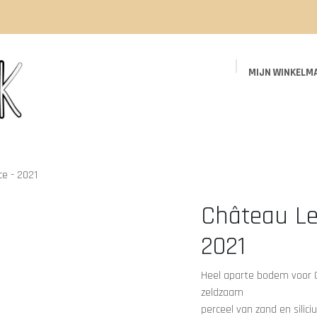
MIJN WINKELM
Startpagina
Shop
Events
Blog
ce - 2021
Château Les 
2021
Heel aparte bodem voor 
zeldzaam
perceel van zand en sili