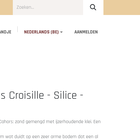
ANDJE
NEDERLANDS (BE)
AANMELDEN
Over ons
Contact
Croisille - Silice -
Cahors: zand gemengd met ijzerhoudende klei. Een
cium wat duidt op een zeer arme bodem dat een al