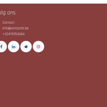
olg ons
Contact
info@vintastik.be
+32479753464