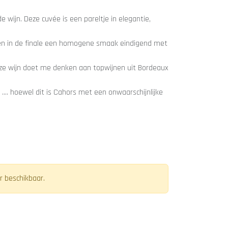
 wijn. Deze cuvée is een pareltje in elegantie,
e en in de finale een homogene smaak eindigend met
eze wijn doet me denken aan topwijnen uit Bordeaux
.... hoewel dit is Cahors met een onwaarschijnlijke
r beschikbaar.