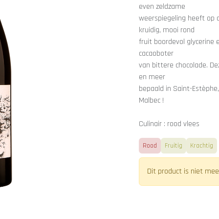
even zeldzame
weerspiegeling heeft op de
kruidig, mooi rond
fruit boordevol glycerin
cacaoboter
van bittere chocolade. D
en meer
bepaald in Saint-Estèphe, 
Malbec !
Culinair : rood vlees
Rood
Fruitig
Krachtig
Dit product is niet mee