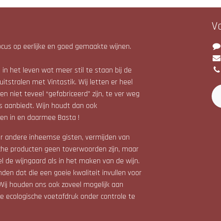
V
cus op eerlijke en goed gemaakte wijnen.
in het leven wat meer stil te staan bij de
uitstralen met Vintastik. Wij letten er heel
n niet teveel “gefabriceerd” zijn, te ver weg
s aanbiedt. Wijn houdt dan ook
en in en daarmee Basta !
r andere inheemse gisten, vermijden van
che producten geen toverwoorden zijn, maar
el de wijngaard als in het maken van de wijn.
den dat die een goeie kwaliteit invullen voor
Wij houden ons ook zoveel mogelijk aan
 ecologische voetafdruk onder controle te