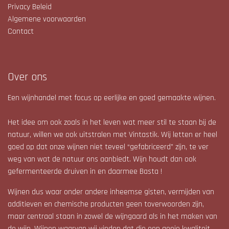
Privacy Beleid
Algemene voorwaarden
Contact
Over ons
Een wijnhandel met focus op eerlijke en goed gemaakte wijnen.
Het idee om ook zoals in het leven wat meer stil te staan bij de
natuur, willen we ook uitstralen met Vintastik. Wij letten er heel
goed op dat onze wijnen niet teveel “gefabriceerd” zijn, te ver
weg van wat de natuur ons aanbiedt. Wijn houdt dan ook
gefermenteerde druiven in en daarmee Basta !
Wijnen dus waar onder andere inheemse gisten, vermijden van
additieven en chemische producten geen toverwoorden zijn,
maar centraal staan in zowel de wijngaard als in het maken van
de wijn. Wijnen waarvan wij vinden dat die een goeie kwaliteit