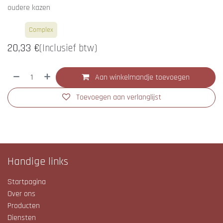
oudere kazen
Wit
Complex
20,33
€
(Inclusief btw)
Aan winkelmandje toevoegen
Toevoegen aan verlanglijst
Handige links
Startpagina
Over ons
Producten
Diensten