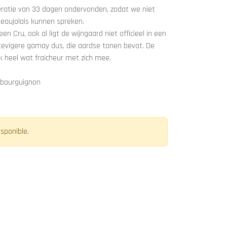
ratie van 33 dagen ondervonden, zodat we niet
beaujolais kunnen spreken.
een Cru, ook al ligt de wijngaard niet officieel in een
stevigere gamay dus, die aardse tonen bevat. De
 heel wat fraicheur met zich mee.
f bourguignon
isponible.