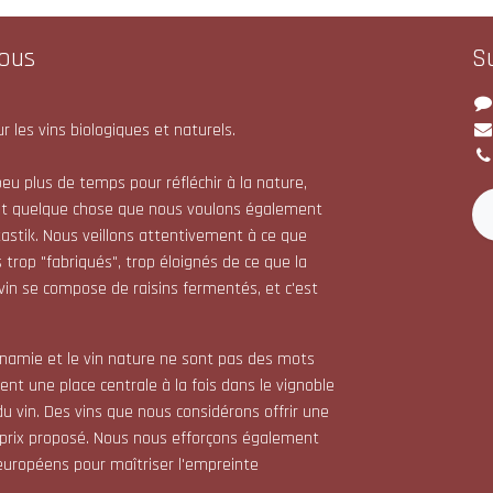
ous
S
r les vins biologiques et naturels.
eu plus de temps pour réfléchir à la nature,
st quelque chose que nous voulons également
astik. Nous veillons attentivement à ce que
 trop "fabriqués", trop éloignés de ce que la
 vin se compose de raisins fermentés, et c'est
dynamie et le vin nature ne sont pas des mots
nt une place centrale à la fois dans le vignoble
du vin. Des vins que nous considérons offrir une
 prix proposé. Nous nous efforçons également
s européens pour maîtriser l'empreinte