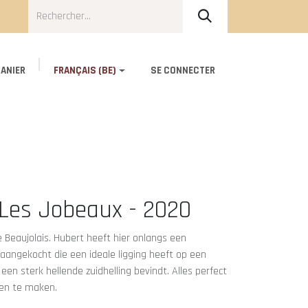
ANIER
FRANÇAIS (BE)
SE CONNECTER
Blog
About Us
Contact
 Les Jobeaux - 2020
e Beaujolais. Hubert heeft hier onlangs een
aangekocht die een ideale ligging heeft op een
een sterk hellende zuidhelling bevindt. Alles perfect
nen te maken.