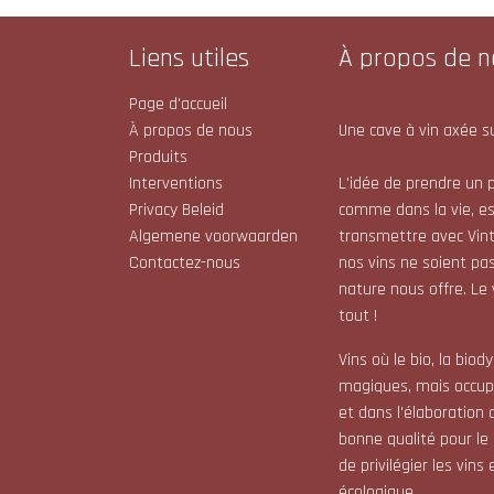
Liens utiles
À propos de n
Page d'accueil
À propos de nous
Une cave à vin axée su
Produits
Interventions
L'idée de prendre un p
Privacy Beleid
comme dans la vie, e
Algemene voorwaarden
transmettre avec Vint
Contactez-nous
nos vins ne soient pas
nature nous offre. Le
tout !
Vins où le bio, la bio
magiques, mais occupe
et dans l'élaboration 
bonne qualité pour le
de privilégier les vin
écologique.