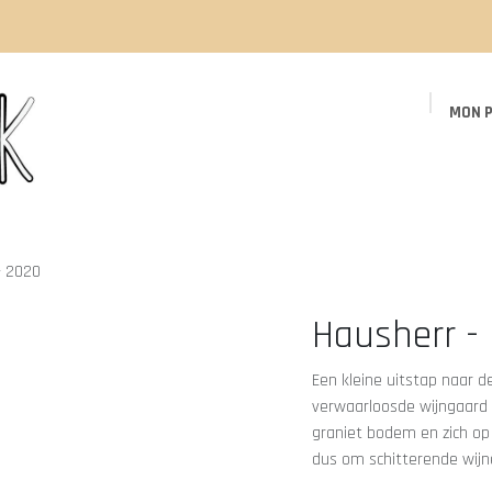
MON P
Page d'accueil
Boutique
Événements
- 2020
Hausherr -
Een kleine uitstap naar d
verwaarloosde wijngaard 
graniet bodem en zich op 
dus om schitterende wij