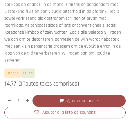
abrikoos en ananas. In de mond is hij fris en aangenaam met
uitstekend fruit en een vleugje bitterheid in de afdronk. Het is
zowel verfrissend als gastronomisch; geniet ervan met
roomkaas, geitenkaassalade of iets onconventioneels, zoals
Koreaanse kimbap of zeevruchten. Zoals alle Selecció 9+ raden
we aan om te decanteren, aangezien de wijn wordt gebotteld
met een klein percentage droesem om de evolutie ervan in de
loop van de tijd te verbeteren. Wij raden aan om koud te
serveren.
Orange
Fruité
14,77
€
(Toutes taxes comprises)
Ajouter au panier
Ajouter à la liste de souhaits