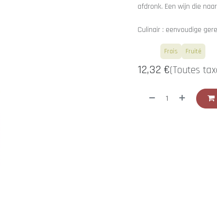
afdronk. Een wijn die naa
Culinair : eenvoudige gere
Blanc
Frais
Fruité
12,32
€
(Toutes tax