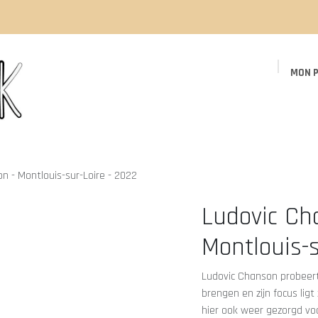
MON P
Page d'accueil
Boutique
Événements
n - Montlouis-sur-Loire - 2022
Ludovic Ch
Montlouis-s
Ludovic Chanson probeert 
brengen en zijn focus ligt 
hier ook weer gezorgd voo