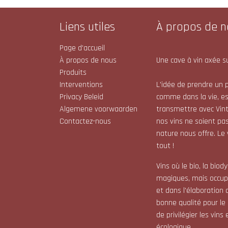
Liens utiles
À propos de n
Page d'accueil
À propos de nous
Une cave à vin axée su
Produits
Interventions
L'idée de prendre un p
Privacy Beleid
comme dans la vie, e
Algemene voorwaarden
transmettre avec Vint
Contactez-nous
nos vins ne soient pas
nature nous offre. Le
tout !
Vins où le bio, la bio
magiques, mais occupe
et dans l'élaboration 
bonne qualité pour le
de privilégier les vin
écologique.