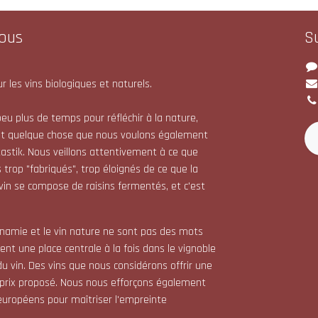
ous
S
r les vins biologiques et naturels.
eu plus de temps pour réfléchir à la nature,
st quelque chose que nous voulons également
astik. Nous veillons attentivement à ce que
 trop "fabriqués", trop éloignés de ce que la
 vin se compose de raisins fermentés, et c'est
dynamie et le vin nature ne sont pas des mots
nt une place centrale à la fois dans le vignoble
du vin. Des vins que nous considérons offrir une
 prix proposé. Nous nous efforçons également
s européens pour maîtriser l'empreinte