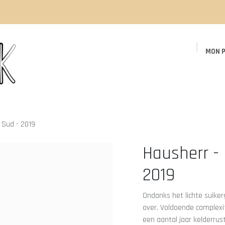
MON P
Page d'accueil
Boutique
Événements
 Sud - 2019
Hausherr - 
2019
Ondanks het lichte suiker
over. Voldoende complexi
een aantal jaar kelderrus