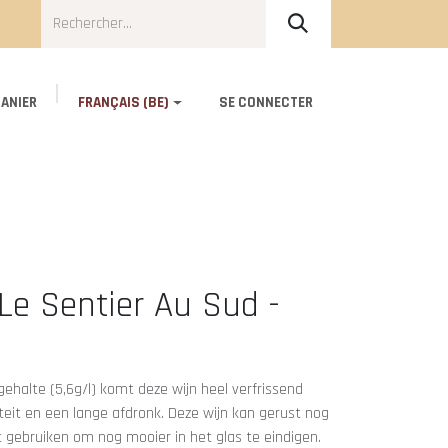
ANIER
FRANÇAIS (BE)
SE CONNECTER
Blog
About Us
Contact
Le Sentier Au Sud -
gehalte (5,6g/l) komt deze wijn heel verfrissend
teit en een lange afdronk. Deze wijn kan gerust nog
t gebruiken om nog mooier in het glas te eindigen.