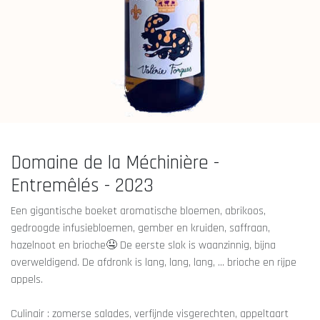
Domaine de la Méchinière -
Entremêlés - 2023
Een gigantische boeket aromatische bloemen, abrikoos,
gedroogde infusiebloemen, gember en kruiden, saffraan,
hazelnoot en brioche🤤 De eerste slok is waanzinnig, bijna
overweldigend. De afdronk is lang, lang, lang, ... brioche en rijpe
appels.
Culinair : zomerse salades, verfijnde visgerechten, appeltaart