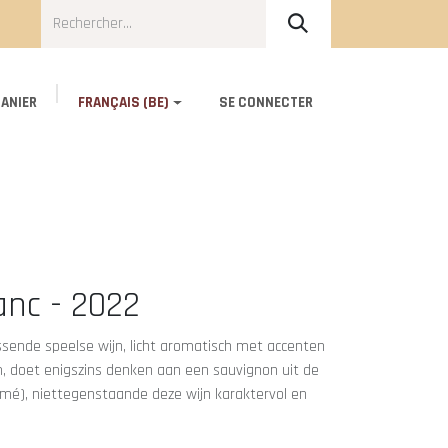
ANIER
FRANÇAIS (BE)
SE CONNECTER
Blog
About Us
Contact
anc - 2022
issende speelse wijn, licht aromatisch met accenten
m, doet enigszins denken aan een sauvignon uit de
umé), niettegenstaande deze wijn karaktervol en