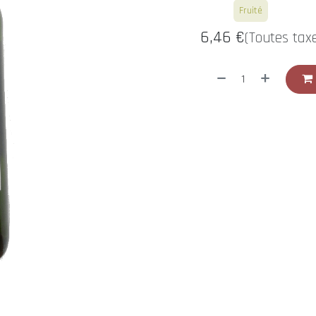
Blanc
Fruité
6,46
€
(Toutes tax