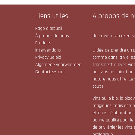
Liens utiles
À propos de n
Page d'accueil
À propos de nous
Une cave à vin axée su
Produits
Interventions
L'idée de prendre un p
Privacy Beleid
comme dans la vie, e
Algemene voorwaarden
transmettre avec Vint
Contactez-nous
nos vins ne soient pas
nature nous offre. Le
tout !
Vins où le bio, la bio
magiques, mais occupe
et dans l'élaboration 
bonne qualité pour le
de privilégier les vin
écologique.