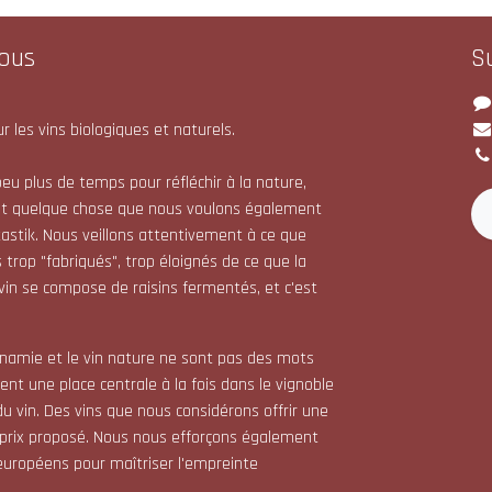
ous
S
r les vins biologiques et naturels.
eu plus de temps pour réfléchir à la nature,
st quelque chose que nous voulons également
astik. Nous veillons attentivement à ce que
 trop "fabriqués", trop éloignés de ce que la
 vin se compose de raisins fermentés, et c'est
dynamie et le vin nature ne sont pas des mots
nt une place centrale à la fois dans le vignoble
du vin. Des vins que nous considérons offrir une
 prix proposé. Nous nous efforçons également
s européens pour maîtriser l'empreinte