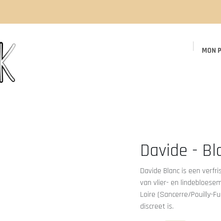
MON P
Page d'accueil
Boutique
Événements
Davide - Bl
Davide Blanc is een verfr
van vlier- en lindebloese
Loire (Sancerre/Pouilly-F
discreet is.