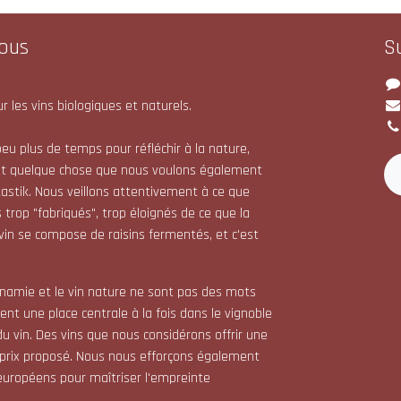
ous
S
r les vins biologiques et naturels.
eu plus de temps pour réfléchir à la nature,
st quelque chose que nous voulons également
astik. Nous veillons attentivement à ce que
 trop "fabriqués", trop éloignés de ce que la
 vin se compose de raisins fermentés, et c'est
dynamie et le vin nature ne sont pas des mots
nt une place centrale à la fois dans le vignoble
du vin. Des vins que nous considérons offrir une
 prix proposé. Nous nous efforçons également
s européens pour maîtriser l'empreinte