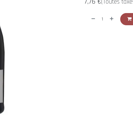
7,76
€
(Toutes taxe