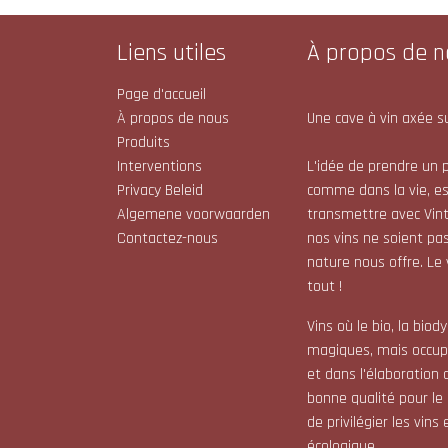
Liens utiles
À propos de n
Page d'accueil
À propos de nous
Une cave à vin axée su
Produits
Interventions
L'idée de prendre un p
Privacy Beleid
comme dans la vie, e
Algemene voorwaarden
transmettre avec Vint
Contactez-nous
nos vins ne soient pas
nature nous offre. Le
tout !
Vins où le bio, la bio
magiques, mais occupe
et dans l'élaboration 
bonne qualité pour le
de privilégier les vin
écologique.