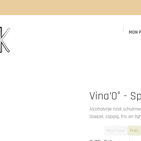
MON P
Page d'accueil
Boutique
Événements
Vina'0° - S
Alcoholvrije rosé schuimw
Soepel, sappig, fris en li
Blanc
Mousseux
Frais