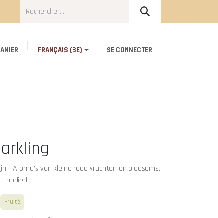
ANIER
FRANÇAIS (BE)
SE CONNECTER
Blog
About Us
Contact
parkling
ijn - Aroma’s van kleine rode vruchten en bloesems.
ght-bodied
Fruité