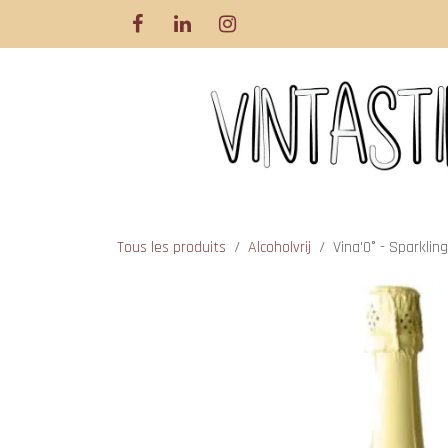
Se rendre au contenu
Tous les produits
Alcoholvrij
Vina'0° - Sparkling