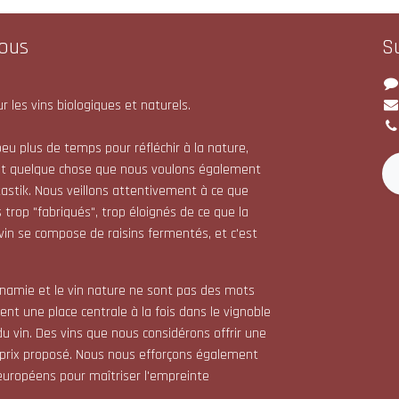
ous
S
r les vins biologiques et naturels.
eu plus de temps pour réfléchir à la nature,
st quelque chose que nous voulons également
astik. Nous veillons attentivement à ce que
 trop "fabriqués", trop éloignés de ce que la
 vin se compose de raisins fermentés, et c'est
dynamie et le vin nature ne sont pas des mots
nt une place centrale à la fois dans le vignoble
du vin. Des vins que nous considérons offrir une
 prix proposé. Nous nous efforçons également
s européens pour maîtriser l'empreinte