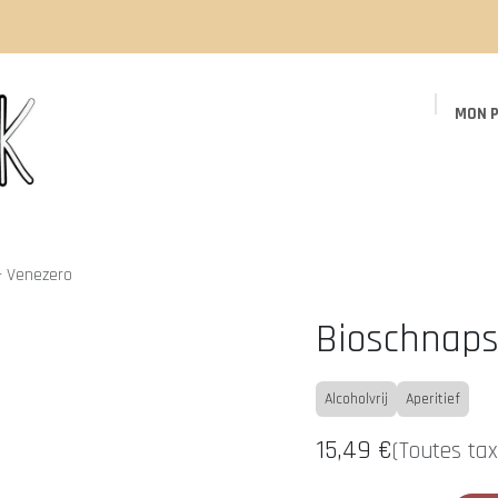
MON P
Page d'accueil
Boutique
Événements
- Venezero
Bioschnaps
Alcoholvrij
Aperitief
15,49
€
(Toutes ta