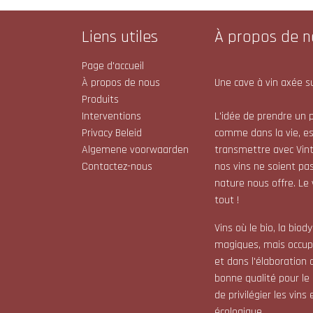
Liens utiles
À propos de n
Page d'accueil
À propos de nous
Une cave à vin axée su
Produits
Interventions
L'idée de prendre un p
Privacy Beleid
comme dans la vie, e
Algemene voorwaarden
transmettre avec Vint
Contactez-nous
nos vins ne soient pas
nature nous offre. Le
tout !
Vins où le bio, la bio
magiques, mais occupe
et dans l'élaboration 
bonne qualité pour le
de privilégier les vin
écologique.