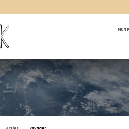
MON P
Page d'accueil
Boutique
Événements
Acties
Voyager