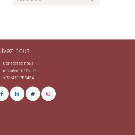
uivez-nous
Contactez-nous
info@vintastik.be
+32-479-753464