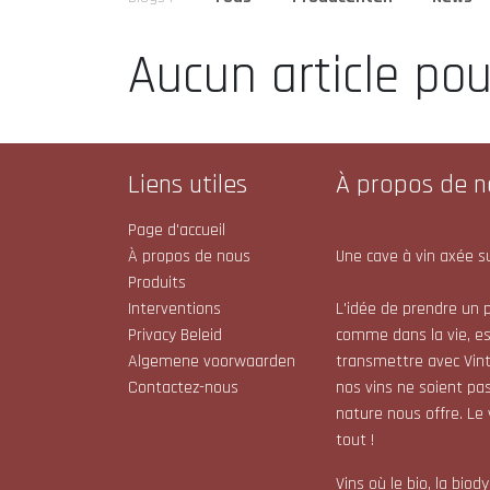
Aucun article po
Liens utiles
À propos de n
Page d'accueil
À propos de nous
Une cave à vin axée su
Produits
Interventions
L'idée de prendre un p
Privacy Beleid
comme dans la vie, e
Algemene voorwaarden
transmettre avec Vint
Contactez-nous
nos vins ne soient pas
nature nous offre. Le
tout !
Vins où le bio, la bio